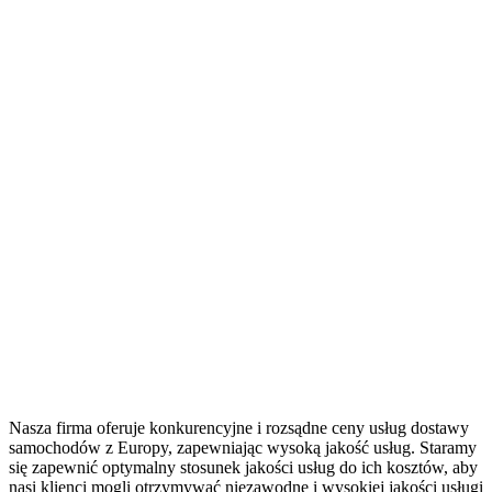
Nasza firma oferuje konkurencyjne i rozsądne ceny usług dostawy
samochodów z Europy, zapewniając wysoką jakość usług. Staramy
się zapewnić optymalny stosunek jakości usług do ich kosztów, aby
nasi klienci mogli otrzymywać niezawodne i wysokiej jakości usługi